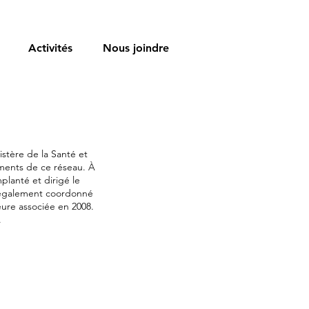
Activités
Nous joindre
stère de la Santé et
sements de ce réseau. À
mplanté et dirigé le
 a également coordonné
eure associée en 2008.
.