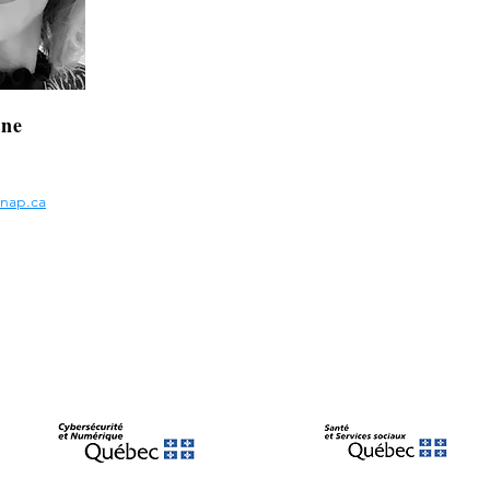
ne
nap.ca